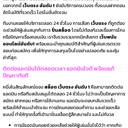
นอกจากนี้
เว็บตรง อันดับ 1
ยังมีบริการครบวงจร ทั้งระบบฝากถอน
อัตโนมัติที่รวดเร็ว โปรโมชั่นชัดเจน
ทีมงานคอยให้บริการตลอด 24 ชั่วโมง การเลือก
เว็บตรง
ที่ถูกต้อง
จะช่วยให้ผู้เล่นสนุกกับการ
ปั่น
สล็อต
โดยไม่ต้องกังวลเรื่องการโกง
หรือปัญหาเรื่องถอนเงิน เราจึงรวบรวมเทคนิคสังเกต
เว็บพนัน
ออนไลน์อันดับ1
พร้อมแนะนำคุณสมบัติสำคัญที่ผู้เล่นควรตรวจ
สอบก่อนสมัคร เพื่อให้ทุกการลงทุนเป็นไปอย่างปลอดภัย และคุ้ม
ค่าที่สุด
ติดต่อแอดมินได้ตลอดเวลา แอดมินใจดี พร้อมแก้
ปัญหาทันที
หนึ่งในสัญลักษณ์ของ
สล็อต เว็บตรง อันดับ 1
คือสามารถติดต่อ
แอดมิน หรือทีมสนับสนุนได้ตลอด 24 ชั่วโมง ไม่ว่าจะเป็นปัญหาการ
สมัคร ฝากถอน หรือการใช้งานเกม แอดมินจะตอบกลับรวดเร็ว
พร้อมให้คำแนะนำชัดเจน การมีคนคอยตอบคำถาม และช่วยเหลือ
แบบนี้ ทำให้ทุกครั้งที่เข้ามาปั่นสล็อตรู้สึกสบายใจ และไม่กังวล
การมีแอดมินคอยช่วยเหลือช่วยให้ผู้เล่นมั่นใจได้ว่า หากเกิด